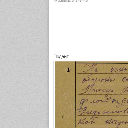
№ записи: 51343445
Подвиг: