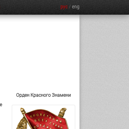
рус
/
eng
Я
Орден Красного Знамени
е