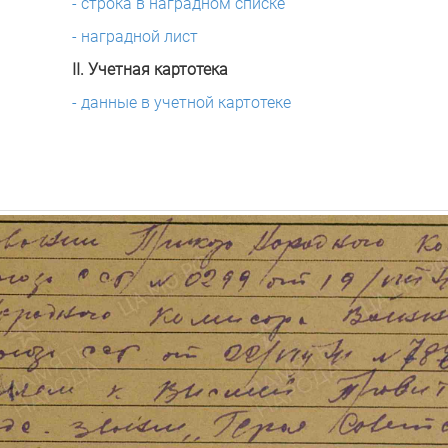
- строка в наградном списке
- наградной лист
II. Учетная картотека
- данные в учетной картотеке