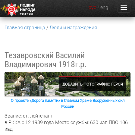
рус
/
eng
Главная страница
Люди и награждения
Тезавровский Василий
Владимирович
1918г.р.
ДОБАВИТЬ ФОТОГРАФИЮ ГЕРОЯ
О проекте «Дорога памяти» в Главном Храме Вооруженных сил
России
Звание: ст. лейтенант
в РККА с 12.1939 года
Место службы: 630 иап ПВО 106
иад