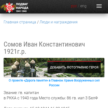
рус
/
eng
Главная страница
Люди и награждения
Сомов Иван Константинович
1921г.р.
ДОБАВИТЬ ФОТОГРАФИЮ ГЕРОЯ
О проекте «Дорога памяти» в Главном Храме Вооруженных сил
России
Звание: гв. капитан
в РККА с 1940 года
Место службы: 86 гв. иап 3 БелФ