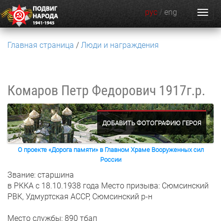
рус
/
eng
Главная страница
Люди и награждения
Комаров Петр Федорович
1917г.р.
ДОБАВИТЬ ФОТОГРАФИЮ ГЕРОЯ
О проекте «Дорога памяти» в Главном Храме Вооруженных сил
России
Звание: старшина
в РККА с 18.10.1938 года
Место призыва: Сюмсинский
РВК, Удмуртская АССР, Сюмсинский р-н
Место службы: 890 тбап