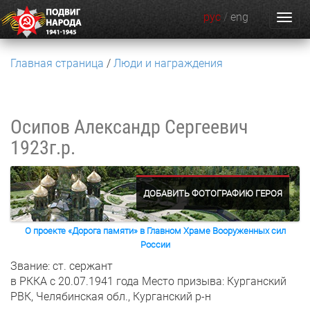
рус
/
eng
Главная страница
Люди и награждения
Осипов Александр Сергеевич
1923г.р.
ДОБАВИТЬ ФОТОГРАФИЮ ГЕРОЯ
О проекте «Дорога памяти» в Главном Храме Вооруженных сил
России
Звание: ст. сержант
в РККА с 20.07.1941 года
Место призыва: Курганский
РВК, Челябинская обл., Курганский р-н