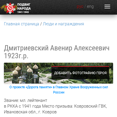
рус
/
eng
Главная страница
Люди и награждения
Дмитриевский Авенир Алексеевич
1923г.р.
ДОБАВИТЬ ФОТОГРАФИЮ ГЕРОЯ
О проекте «Дорога памяти» в Главном Храме Вооруженных сил
России
Звание: мл. лейтенант
в РККА с 1941 года
Место призыва: Ковровский ГВК,
Ивановская обл., г. Ковров