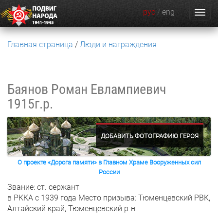
рус
/
eng
Главная страница
Люди и награждения
Баянов Роман Евлампиевич
1915г.р.
ДОБАВИТЬ ФОТОГРАФИЮ ГЕРОЯ
О проекте «Дорога памяти» в Главном Храме Вооруженных сил
России
Звание: ст. сержант
в РККА с 1939 года
Место призыва: Тюменцевский РВК,
Алтайский край, Тюменцевский р-н