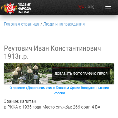
рус
/
eng
Главная страница
Люди и награждения
Реутович Иван Константинович
1913г.р.
ДОБАВИТЬ ФОТОГРАФИЮ ГЕРОЯ
О проекте «Дорога памяти» в Главном Храме Вооруженных сил
России
Звание: капитан
в РККА с 1935 года
Место службы: 266 орап 4 ВА