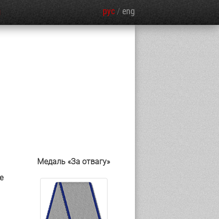
рус
/
eng
Я
Медаль «За отвагу»
е