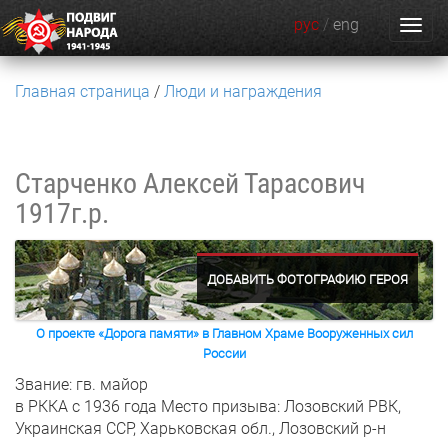
рус
/
eng
Главная страница
Люди и награждения
Старченко Алексей Тарасович
1917г.р.
ДОБАВИТЬ ФОТОГРАФИЮ ГЕРОЯ
О проекте «Дорога памяти» в Главном Храме Вооруженных сил
России
Звание: гв. майор
в РККА с 1936 года
Место призыва: Лозовский РВК,
Украинская ССР, Харьковская обл., Лозовский р-н