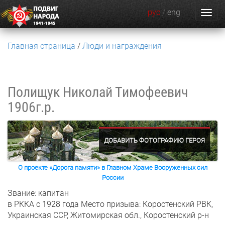
рус
/
eng
Главная страница
Люди и награждения
Полищук Николай Тимофеевич
1906г.р.
ДОБАВИТЬ ФОТОГРАФИЮ ГЕРОЯ
О проекте «Дорога памяти» в Главном Храме Вооруженных сил
России
Звание: капитан
в РККА с 1928 года
Место призыва: Коростенский РВК,
Украинская ССР, Житомирская обл., Коростенский р-н