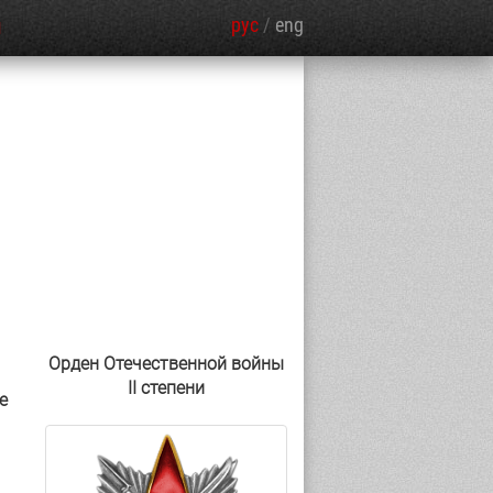
рус
/
eng
Я
Орден Отечественной войны
II степени
е