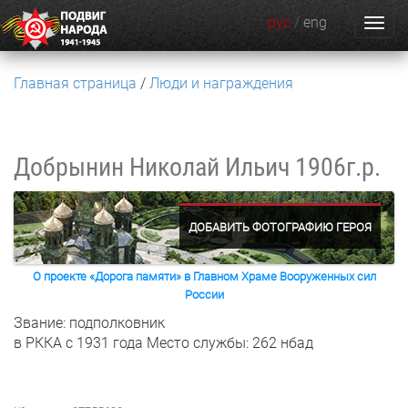
рус
/
eng
Главная страница
Люди и награждения
Добрынин Николай Ильич
1906г.р.
ДОБАВИТЬ ФОТОГРАФИЮ ГЕРОЯ
О проекте «Дорога памяти» в Главном Храме Вооруженных сил
России
Звание: подполковник
в РККА с 1931 года
Место службы: 262 нбад