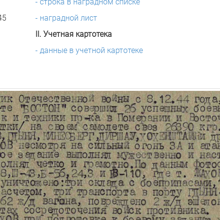
- строка в наградном списке
45
- наградной лист
II. Учетная картотека
- данные в учетной картотеке