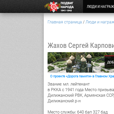
ЛЮДИ И НАГРА
Главная страница
Люди и награ
Жахов Сергей Карпов
ДОБ
О проекте «Дорога памяти» в Главном Х
Звание: мл. лейтенант
в РККА с 1941 года
Место призыва
Дилижанский РВК, Армянская ССР,
Дилижанский р-н
Место службы: 640 бап 327 бад