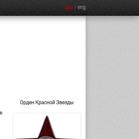
рус
/
eng
Я
Орден Красной Звезды
е