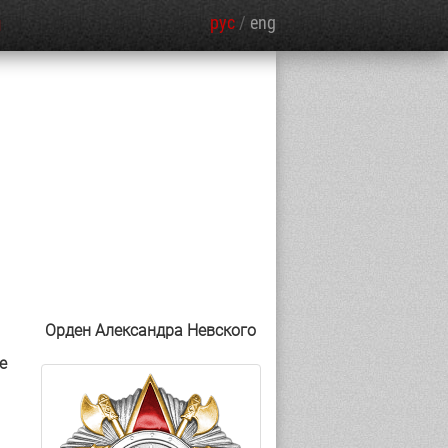
рус
/
eng
Я
Орден Александра Невского
е