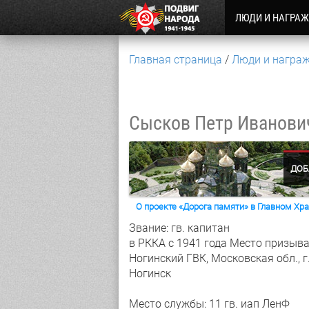
ЛЮДИ И НАГРА
Главная страница
Люди и награ
Сысков Петр Иванов
ДОБ
О проекте «Дорога памяти» в Главном Х
Звание: гв. капитан
в РККА с 1941 года
Место призыва
Ногинский ГВК, Московская обл., г
Ногинск
Место службы: 11 гв. иап ЛенФ