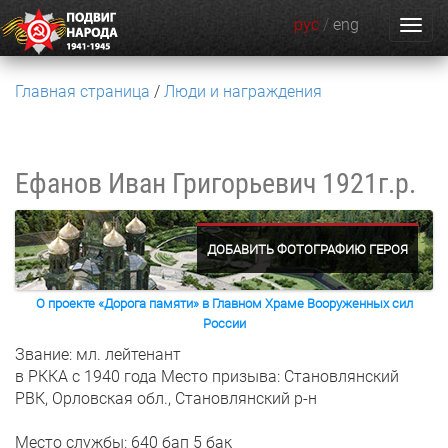
рус
/
eng
Главная страница
Люди и награждения
Ефанов Иван Григорьевич
1921г.р.
ДОБАВИТЬ ФОТОГРАФИЮ ГЕРОЯ
О проекте «Дорога памяти» в Главном Храме Вооруженных сил
России
Звание: мл. лейтенант
в РККА с 1940 года
Место призыва: Становлянский
РВК, Орловская обл., Становлянский р-н
Место службы: 640 бап 5 бак