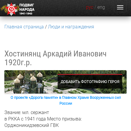
рус
/
eng
Главная страница
Люди и награждения
Хостинянц Аркадий Иванович
1920г.р.
ДОБАВИТЬ ФОТОГРАФИЮ ГЕРОЯ
О проекте «Дорога памяти» в Главном Храме Вооруженных сил
России
Звание: мл. сержант
в РККА с 1941 года
Место призыва:
Орджоникидзевский ГВК