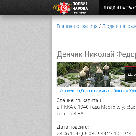
ЛЮДИ И НАГРА
Главная страница
Люди и награ
Денчик Николай Фед
ДОБ
О проекте «Дорога памяти» в Главном Х
Звание: гв. капитан
в РККА с 1940 года
Место службы:
гв. иап 3 ВА
Дата подвига:
23.06.1944,06.08.1944,27.10.1944