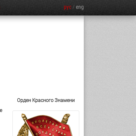
рус
/
eng
Я
Орден Красного Знамени
е