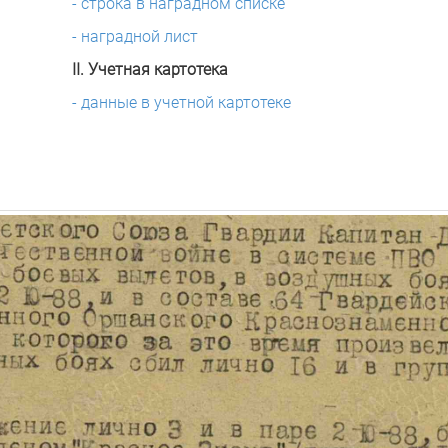
- строка в наградном списке
- наградной лист
II. Учетная картотека
- данные в учетной картотеке