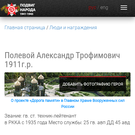
рус
/
eng
Главная страница
Люди и награждения
Полевой Александр Трофимович
1911г.р.
ДОБАВИТЬ ФОТОГРАФИЮ ГЕРОЯ
О проекте «Дорога памяти» в Главном Храме Вооруженных сил
России
Звание: гв. ст. техник-лейтенант
в РККА с 1935 года
Место службы: 25 гв. авп ДД 45 авд