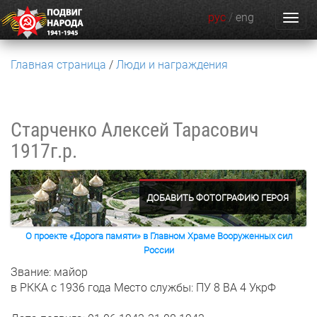
рус
/
eng
Главная страница
Люди и награждения
Старченко Алексей Тарасович
1917г.р.
ДОБАВИТЬ ФОТОГРАФИЮ ГЕРОЯ
О проекте «Дорога памяти» в Главном Храме Вооруженных сил
России
Звание: майор
в РККА с 1936 года
Место службы: ПУ 8 ВА 4 УкрФ