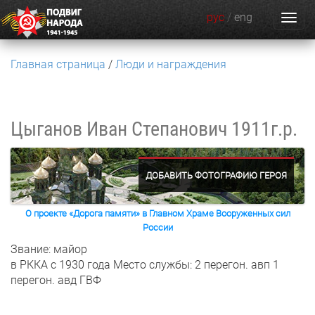
рус
/
eng
Главная страница
Люди и награждения
Цыганов Иван Степанович
1911г.р.
ДОБАВИТЬ ФОТОГРАФИЮ ГЕРОЯ
О проекте «Дорога памяти» в Главном Храме Вооруженных сил
России
Звание: майор
в РККА с 1930 года
Место службы: 2 перегон. авп 1
перегон. авд ГВФ