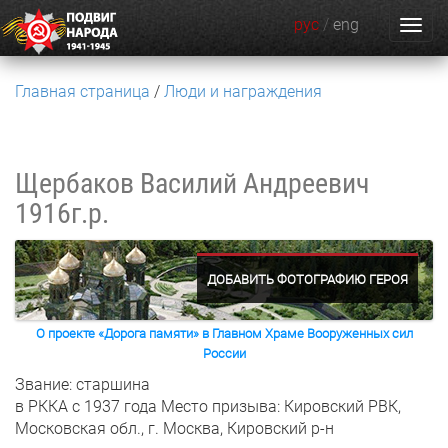
рус
/
eng
Главная страница
Люди и награждения
Щербаков Василий Андреевич
1916г.р.
ДОБАВИТЬ ФОТОГРАФИЮ ГЕРОЯ
О проекте «Дорога памяти» в Главном Храме Вооруженных сил
России
Звание: старшина
в РККА с 1937 года
Место призыва: Кировский РВК,
Московская обл., г. Москва, Кировский р-н