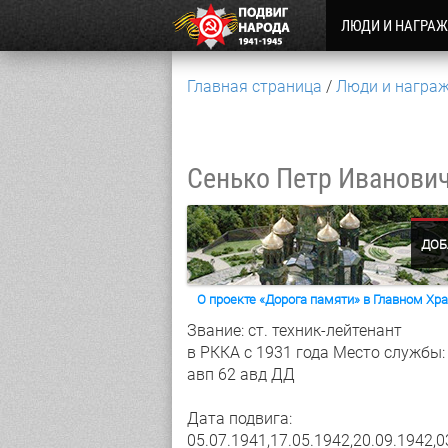
ЛЮДИ И НАГРА
Главная страница
Люди и награ
Сенько Петр Иванови
ДОБ
О проекте «Дорога памяти» в Главном Х
Звание: ст. техник-лейтенант
в РККА с 1931 года
Место службы:
авп 62 авд ДД
Дата подвига:
05.07.1941,17.05.1942,20.09.1942,0