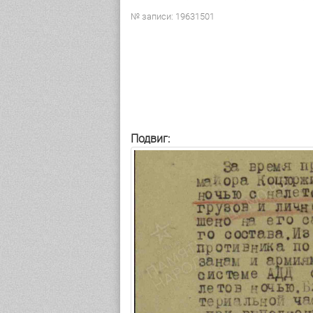
№ записи: 19631501
Подвиг: