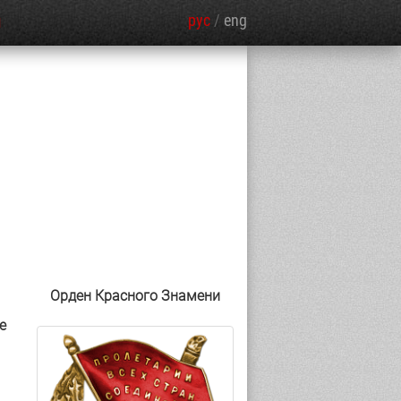
рус
/
eng
Я
Орден Красного Знамени
е