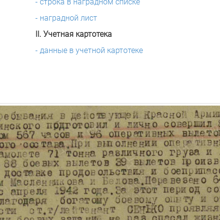
- строка в наградном списке
- наградной лист
II. Учетная картотека
- данные в учетной картотеке