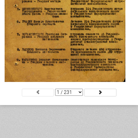
.
.
.
.
.