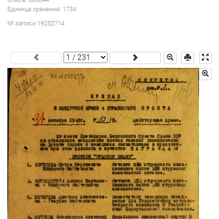
Единица хранения: 1734
№ записи 19252714
.
.
.
.