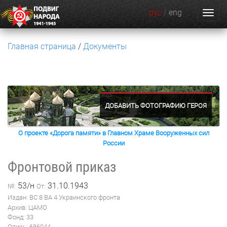
рус
/
eng
Главная страница
Документы
ДОБАВИТЬ ФОТОГРАФИЮ ГЕРОЯ
О проекте «Дорога памяти» в Главном Храме Вооруженных сил
России
Фронтовой приказ
53/н
31.10.1943
№:
От:
Издан: ВС 8 ВА 4 Украинского фронта
Архив: ЦАМО
Фонд: 33
Опись: 686044