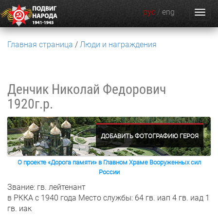
рус
/
eng
Главная страница
Люди и награждения
Денчик Николай Федорович
1920г.р.
ДОБАВИТЬ ФОТОГРАФИЮ ГЕРОЯ
О проекте «Дорога памяти» в Главном Храме Вооруженных сил
России
Звание: гв. лейтенант
в РККА с 1940 года
Место службы: 64 гв. иап 4 гв. иад 1
гв. иак