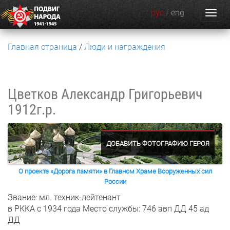
рус
/
eng
Главная страница
Люди и награждения
Цветков Александр Григорьевич
1912г.р.
ДОБАВИТЬ ФОТОГРАФИЮ ГЕРОЯ
О проекте «Дорога памяти» в Главном Храме Вооруженных сил
России
Звание: мл. техник-лейтенант
в РККА с 1934 года
Место службы: 746 авп ДД 45 ад
ДД