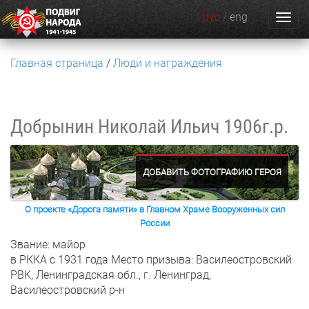
рус
/
eng
Главная страница
Люди и награждения
Добрынин Николай Ильич
1906г.р.
ДОБАВИТЬ ФОТОГРАФИЮ ГЕРОЯ
О проекте «Дорога памяти» в Главном Храме Вооруженных сил
России
Звание: майор
в РККА с 1931 года
Место призыва: Василеостровский
РВК, Ленинградская обл., г. Ленинград,
Василеостровский р-н