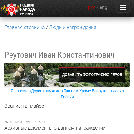
рус
/
eng
Главная страница
Люди и награждения
Реутович Иван Константинович
ДОБАВИТЬ ФОТОГРАФИЮ ГЕРОЯ
О проекте «Дорога памяти» в Главном Храме Вооруженных сил
России
Звание: гв. майор
№ записи: 1561172680
Архивные документы о данном награждении