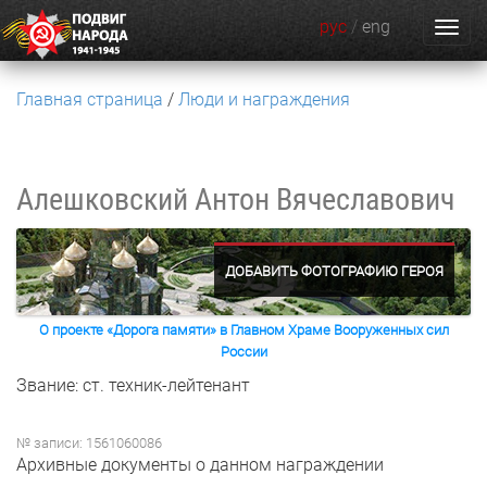
рус
/
eng
Главная страница
Люди и награждения
Алешковский Антон Вячеславович
ДОБАВИТЬ ФОТОГРАФИЮ ГЕРОЯ
О проекте «Дорога памяти» в Главном Храме Вооруженных сил
России
Звание: ст. техник-лейтенант
№ записи: 1561060086
Архивные документы о данном награждении