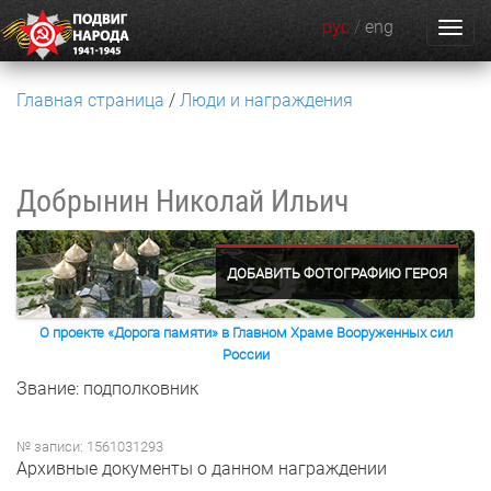
рус
/
eng
Главная страница
Люди и награждения
Добрынин Николай Ильич
ДОБАВИТЬ ФОТОГРАФИЮ ГЕРОЯ
О проекте «Дорога памяти» в Главном Храме Вооруженных сил
России
Звание: подполковник
№ записи: 1561031293
Архивные документы о данном награждении