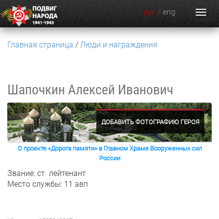
рус
/
eng
Главная страница
Люди и награждения
Шапочкин Алексей Иванович
ДОБАВИТЬ ФОТОГРАФИЮ ГЕРОЯ
О проекте «Дорога памяти» в Главном Храме Вооруженных сил
России
Звание: ст. лейтенант
Место службы: 11 авп