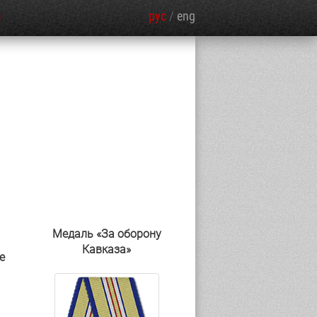
рус
/
eng
Я
Медаль «За оборону
Кавказа»
е