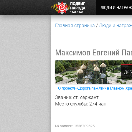
ЛЮДИ И НАГРА
Главная страница
Люди и награ
Максимов Евгений Па
ДОБ
О проекте «Дорога памяти» в Главном Х
Звание: ст. сержант
Место службы: 274 иап
№ записи: 1536709625