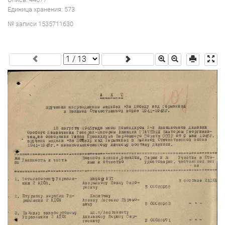
Единица хранения: 573
№ записи 1535711630
.
.
.