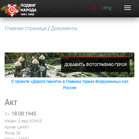
рус
/
eng
Главная страница
Документы
ДОБАВИТЬ ФОТОГРАФИЮ ГЕРОЯ
О проекте «Дорога памяти» в Главном Храме Вооруженных сил
России
Акт
18.08.1945
От:
Издан: 2 авд ОСНАЗ
Архив: ЦАМО
Фонд: 33
Опись: 44677