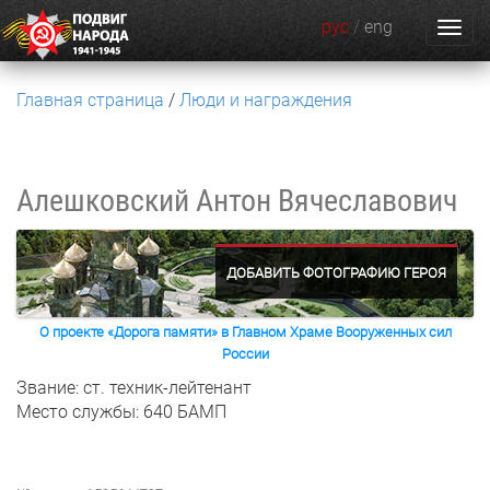
рус
/
eng
Главная страница
Люди и награждения
Алешковский Антон Вячеславович
ДОБАВИТЬ ФОТОГРАФИЮ ГЕРОЯ
О проекте «Дорога памяти» в Главном Храме Вооруженных сил
России
Звание: ст. техник-лейтенант
Место службы: 640 БАМП