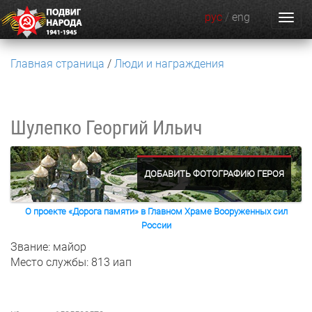
рус
/
eng
Главная страница
Люди и награждения
Шулепко Георгий Ильич
ДОБАВИТЬ ФОТОГРАФИЮ ГЕРОЯ
О проекте «Дорога памяти» в Главном Храме Вооруженных сил
России
Звание: майор
Место службы: 813 иап