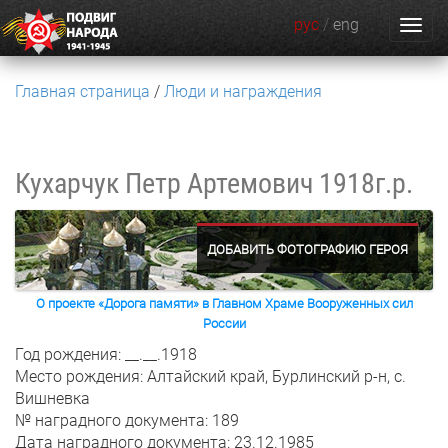
рус
/
eng
Главная страница
Люди и награждения
Кухарчук Петр Артемович
1918г.р.
ДОБАВИТЬ ФОТОГРАФИЮ ГЕРОЯ
О проекте «Дорога памяти» в Главном Храме Вооруженных сил
России
Год рождения: __.__.1918
Место рождения: Алтайский край, Бурлинский р-н, с.
Вишневка
№ наградного документа: 189
Дата наградного документа: 23.12.1985