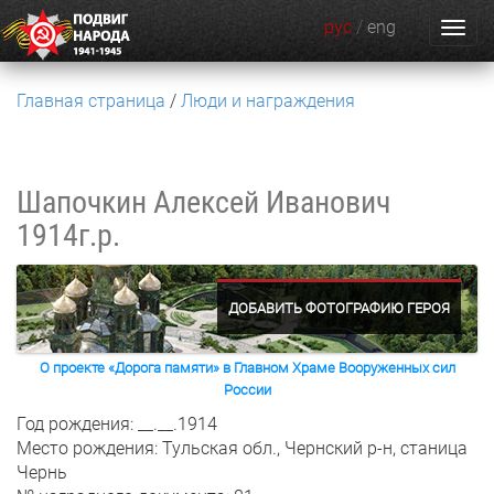
рус
/
eng
Главная страница
Люди и награждения
Шапочкин Алексей Иванович
1914г.р.
ДОБАВИТЬ ФОТОГРАФИЮ ГЕРОЯ
О проекте «Дорога памяти» в Главном Храме Вооруженных сил
России
Год рождения: __.__.1914
Место рождения: Тульская обл., Чернский р-н, станица
Чернь