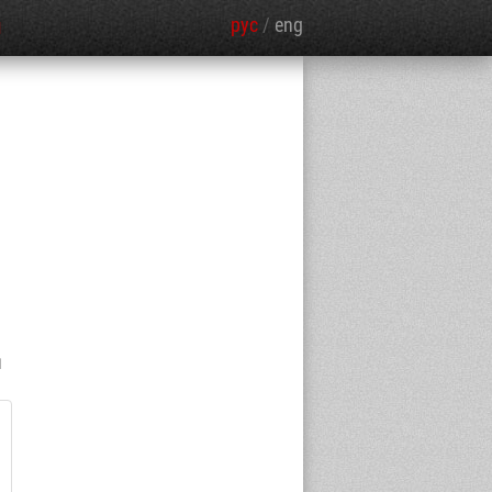
рус
/
eng
Я
и