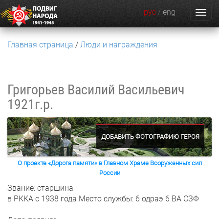
рус
/
eng
Главная страница
Люди и награждения
Григорьев Василий Васильевич
1921г.р.
ДОБАВИТЬ ФОТОГРАФИЮ ГЕРОЯ
О проекте «Дорога памяти» в Главном Храме Вооруженных сил
России
Звание: старшина
в РККА с 1938 года
Место службы: 6 одраэ 6 ВА СЗФ