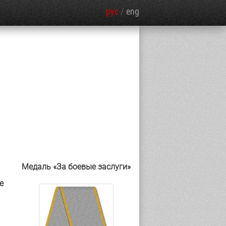
рус
/
eng
Я
Медаль «За боевые заслуги»
е