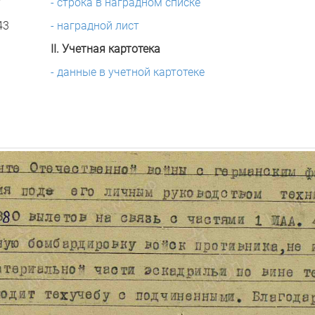
- строка в наградном списке
43
- наградной лист
II. Учетная картотека
- данные в учетной картотеке