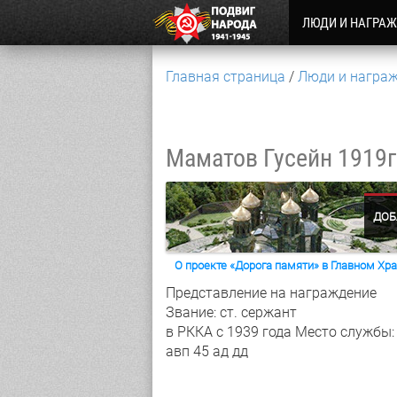
ЛЮДИ И НАГРА
Главная страница
Люди и награ
Маматов Гусейн
1919г
ДОБ
О проекте «Дорога памяти» в Главном Х
Представление на награждение
Звание: ст. сержант
в РККА с 1939 года
Место службы:
авп 45 ад дд