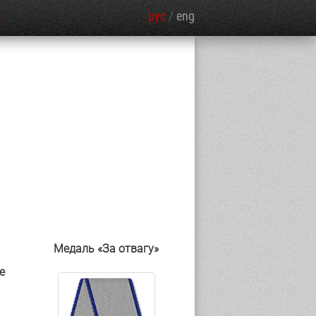
рус
/
eng
Я
Медаль «За отвагу»
е