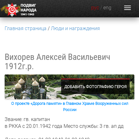
рус
/
eng
Главная страница
Люди и награждения
Вихорев Алексей Васильевич
1912г.р.
ДОБАВИТЬ ФОТОГРАФИЮ ГЕРОЯ
О проекте «Дорога памяти» в Главном Храме Вооруженных сил
России
Звание: гв. капитан
в РККА с 20.01.1942 года
Место службы: 3 гв. ап дд