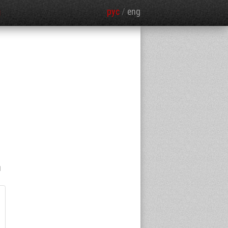
рус
/
eng
Я
и