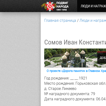
ЛЮДИ И НАГРА
Главная страница
Люди и награ
Сомов Иван Констант
ДОБ
О проекте «Дорога памяти» в Главном Х
Год рождения: __.__.1921
Место рождения: Горьковская обл.,
д. Старое Ликеево
№ наградного документа: 79
Дата наградного документа: 06.04