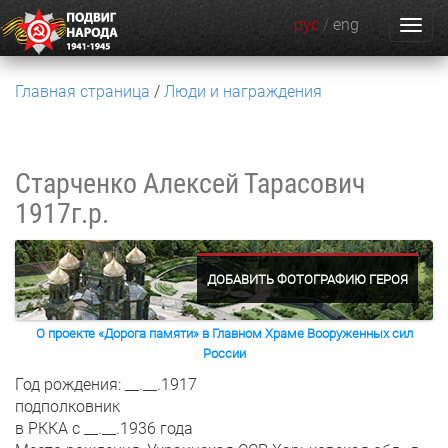
рус
/
eng
Главная страница
Люди и награждения
Старченко Алексей Тарасович
1917г.р.
ДОБАВИТЬ ФОТОГРАФИЮ ГЕРОЯ
О проекте «Дорога памяти» в Главном Храме Вооруженных сил
России
Год рождения: __.__.1917
подполковник
в РККА с __.__.1936 года