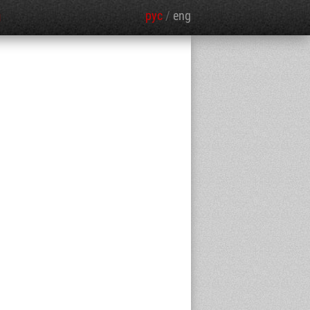
рус
/
eng
Я