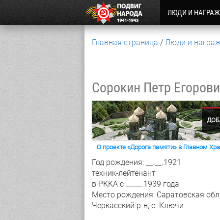
ЛЮДИ И НАГРА
Главная страница
Люди и награ
Сорокин Петр Егоров
ДОБ
О проекте «Дорога памяти» в Главном Х
Год рождения: __.__.1921
техник-лейтенант
в РККА с __.__.1939 года
Место рождения: Саратовская обл.
Черкасский р-н, с. Ключи