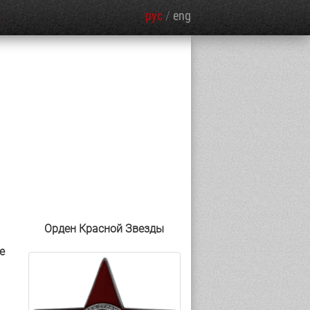
рус
/
eng
Я
Орден Красной Звезды
е