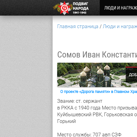
ЛЮДИ И НАГРА
Главная страница
Люди и награ
Сомов Иван Констант
ДОБ
О проекте «Дорога памяти» в Главном Х
Звание: ст. сержант
в РККА с 1940 года
Место призыва
Куйбышевский РВК, Горьковская об
Горький
Место службы: 707 авп СЗФ